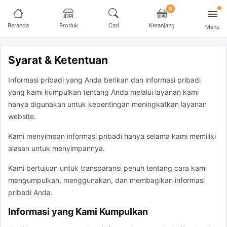
0
Beranda
Produk
Cari
Keranjang
Menu
Syarat & Ketentuan
Informasi pribadi yang Anda berikan dan informasi pribadi
yang kami kumpulkan tentang Anda melalui layanan kami
hanya digunakan untuk kepentingan meningkatkan layanan
website.
Kami menyimpan informasi pribadi hanya selama kami memiliki
alasan untuk menyimpannya.
Kami bertujuan untuk transparansi penuh tentang cara kami
mengumpulkan, menggunakan, dan membagikan informasi
pribadi Anda.
Informasi yang Kami Kumpulkan